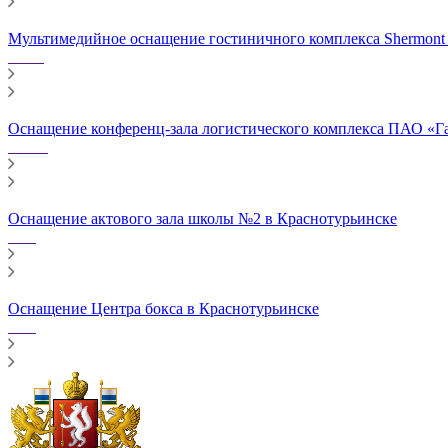
Мультимедийное оснащение гостиничного комплекса Shermont
Оснащение конференц-зала логистического комплекса ПАО «Г
Оснащение актового зала школы №2 в Краснотурьинске
Оснащение Центра бокса в Краснотурьинске