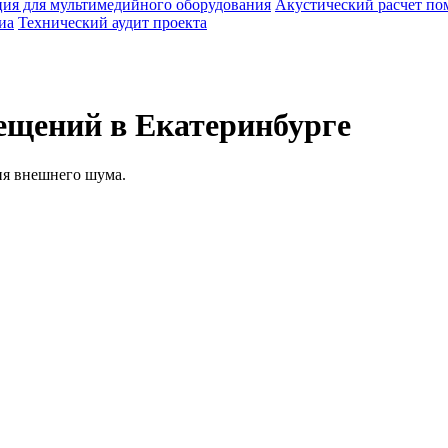
ия для мультимедийного оборудования
Акустический расчет п
иа
Технический аудит проекта
ещений в Екатеринбурге
ия внешнего шума.