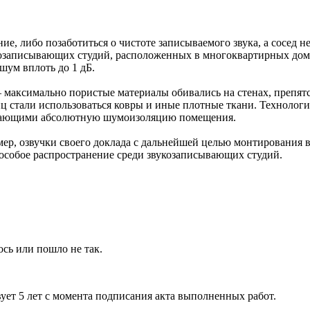
е, либо позаботиться о чистоте записываемого звука, а сосед не
звукозаписывающих студий, расположенных в многоквартирных до
шум вплоть до 1 дБ.
– максимально пористые материалы обивались на стенах, препят
иц стали использоваться ковры и иные плотные ткани. Технолог
елающими абсолютную шумоизоляцию помещения.
имер, озвучки своего доклада с дальнейшей целью монтирования
 особое распространение среди звукозаписывающих студий.
сь или пошло не так.
ует 5 лет с момента подписания акта выполненных работ.