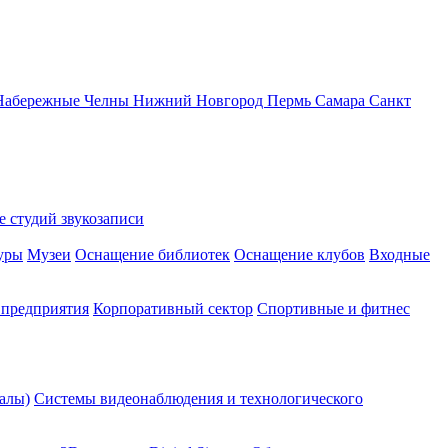
Набережные Челны
Нижний Новгород
Пермь
Самара
Санкт
 студий звукозаписи
уры
Музеи
Оснащение библиотек
Оснащение клубов
Входные
предприятия
Корпоративный сектор
Спортивные и фитнес
алы)
Системы видеонаблюдения и технологического