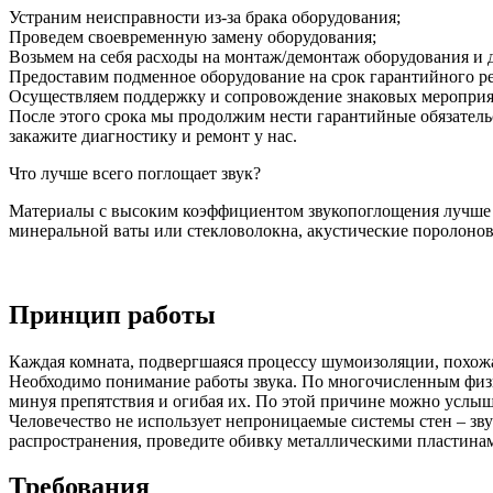
Устраним неисправности из-за брака оборудования;
Проведем своевременную замену оборудования;
Возьмем на себя расходы на монтаж/демонтаж оборудования и 
Предоставим подменное оборудование на срок гарантийного р
Осуществляем поддержку и сопровождение знаковых мероприят
После этого срока мы продолжим нести гарантийные обязатель
закажите диагностику и ремонт у нас.
Что лучше всего поглощает звук?
Материалы с высоким коэффициентом звукопоглощения лучше в
минеральной ваты или стекловолокна, акустические поролоновы
Принцип работы
Каждая комната, подвергшаяся процессу шумоизоляции, похож
Необходимо понимание работы звука. По многочисленным физич
минуя препятствия и огибая их. По этой причине можно услышат
Человечество не использует непроницаемые системы стен – зву
распространения, проведите обивку металлическими пластинами
Требования