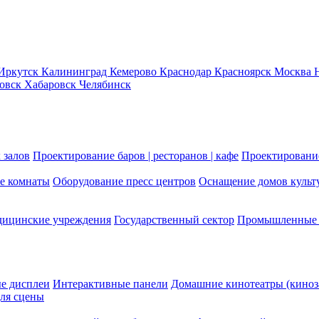
Иркутск
Калининград
Кемерово
Краснодар
Красноярск
Москва
новск
Хабаровск
Челябинск
 залов
Проектирование баров | ресторанов | кафе
Проектирование
е комнаты
Оборудование пресс центров
Оснащение домов культ
ицинские учреждения
Государственный сектор
Промышленные 
е дисплеи
Интерактивные панели
Домашние кинотеатры (киноз
ля сцены