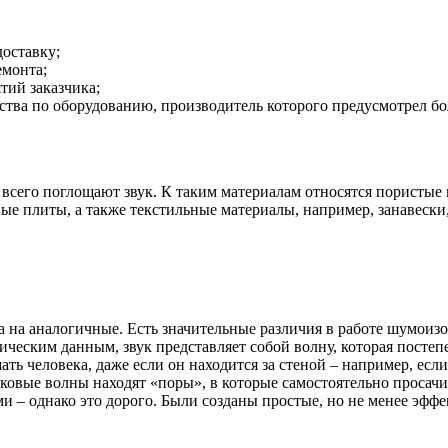
доставку;
емонта;
ий заказчика;
ства по оборудованию, производитель которого предусмотрел бо
сего поглощают звук. К таким материалам относятся пористые 
е плиты, а также текстильные материалы, например, занавески, 
а на аналогичные. Есть значительные различия в работе шумоиз
еским данным, звук представляет собой волну, которая постеп
ь человека, даже если он находится за стеной – например, если
ковые волны находят «поры», в которые самостоятельно просачи
 – однако это дорого. Были созданы простые, но не менее эффе