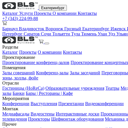
Екатеринбург
Каталог
Услуги
Проекты
О компании
Контакты
+7 (343) 224-99-88
Барнаул
Владивосток
Воронеж
Грозный
Екатеринбург
Ижевск
Петербург
Саратов
Сочи
Тольятти
Тула
Тюмень
Улан Удэ
Улья
Разделы
Каталог
Проекты
О компании
Контакты
Проектирование
Проектирование конференц-залов
Проектирование концертных
Помещения
Залы совещаний
Конференц-залы
Залы заседаний
Переговорны
зоны, холлы, фойе
Отрасли
Гостиницы (HoReCa)
Образовательные учреждения
Театры
Мед
залы
Банки
Бары | Рестораны | Кафе
Мероприятия
Конференции
Выступления
Презентации
Видеоконференции
Монтаж
Медиафасады
Видеостены
Интерактивные доски
Проекционны
телевидения
Проекторы
Шефмонтаж оборудования
Механика д
Прочее