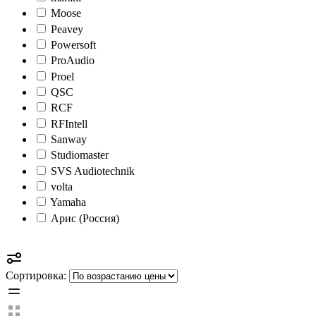
Moose
Peavey
Powersoft
ProAudio
Proel
QSC
RCF
RFIntell
Sanway
Studiomaster
SVS Audiotechnik
volta
Yamaha
Арис (Россия)
Сортировка: