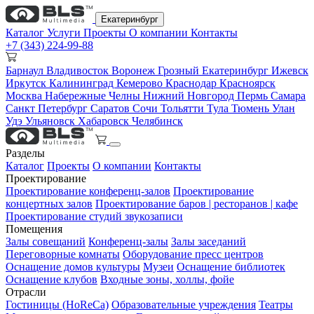
Екатеринбург
Каталог
Услуги
Проекты
О компании
Контакты
+7 (343) 224-99-88
Барнаул
Владивосток
Воронеж
Грозный
Екатеринбург
Ижевск
Иркутск
Калининград
Кемерово
Краснодар
Красноярск
Москва
Набережные Челны
Нижний Новгород
Пермь
Самара
Санкт Петербург
Саратов
Сочи
Тольятти
Тула
Тюмень
Улан
Удэ
Ульяновск
Хабаровск
Челябинск
Разделы
Каталог
Проекты
О компании
Контакты
Проектирование
Проектирование конференц-залов
Проектирование
концертных залов
Проектирование баров | ресторанов | кафе
Проектирование студий звукозаписи
Помещения
Залы совещаний
Конференц-залы
Залы заседаний
Переговорные комнаты
Оборудование пресс центров
Оснащение домов культуры
Музеи
Оснащение библиотек
Оснащение клубов
Входные зоны, холлы, фойе
Отрасли
Гостиницы (HoReCa)
Образовательные учреждения
Театры