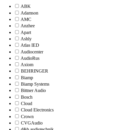
ABK
Adamson
AMC
Anzhee
Apart
Ashly
Atlas IED
Audiocenter
AudioRus
Axiom
BEHRINGER
Biamp
Biamp Systems
Bittner Audio
Bosch
Cloud
Cloud Electronics
Crown
CVGAudio
d&b audiotechnik