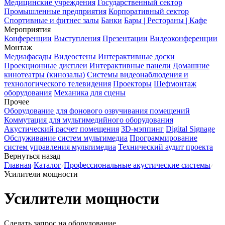
Медицинские учреждения
Государственный сектор
Промышленные предприятия
Корпоративный сектор
Спортивные и фитнес залы
Банки
Бары | Рестораны | Кафе
Мероприятия
Конференции
Выступления
Презентации
Видеоконференции
Монтаж
Медиафасады
Видеостены
Интерактивные доски
Проекционные дисплеи
Интерактивные панели
Домашние
кинотеатры (кинозалы)
Системы видеонаблюдения и
технологического телевидения
Проекторы
Шефмонтаж
оборудования
Механика для сцены
Прочее
Оборудование для фонового озвучивания помещений
Коммутация для мультимедийного оборудования
Акустический расчет помещения
3D-мэппинг
Digital Signage
Обслуживание систем мультимедиа
Программирование
систем управления мультимедиа
Технический аудит проекта
Вернуться назад
Главная
Каталог
Профессиональные акустические системы
Усилители мощности
Усилители мощности
Сделать запрос на оборудование