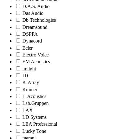
D.A.S. Audio
Das Audio
Db Technologies
Dreamsound
DSPPA
Dynacord
Ecler
Electro Voice
EM Acoustics
imlight
ITC
K-Array
Kramer
L-Acoustics
Lab.Gruppen
LAX
LD Systems
LEA Professional
Lucky Tone
marani