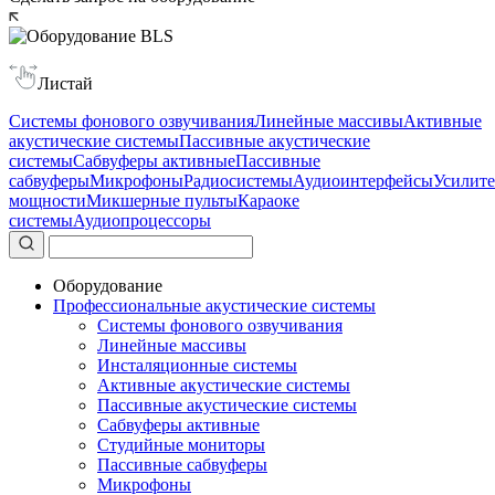
Листай
Системы фонового озвучивания
Линейные массивы
Активные
акустические системы
Пассивные акустические
системы
Сабвуферы активные
Пассивные
сабвуферы
Микрофоны
Радиосистемы
Аудиоинтерфейсы
Усилит
мощности
Микшерные пульты
Караоке
системы
Аудиопроцессоры
Оборудование
Профессиональные акустические системы
Системы фонового озвучивания
Линейные массивы
Инсталяционные системы
Активные акустические системы
Пассивные акустические системы
Сабвуферы активные
Студийные мониторы
Пассивные сабвуферы
Микрофоны