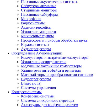
Пассивные акустические системы
Сабвуферы активные
Студийные мониторы
Пассивные сабвуферы
Микрофоны
Радиосистемы
Аудиоинтерфейсы
Усилители мощности
Микшерные пульты
Процессоры и приборы обработки звука
Караоке системы
Аудиопроцессоры
Оборудование AV-коммутации
Коммутаторы и матричные коммутаторы
Усилители-распределители
Модульные матричные коммутаторы
Удлинители интерфейса и репитеры
Масштабаторы и преобразователи сигналов
Видеопроцессоры
Видео по IP
Системы управления
Конгресс-системы
Конференц-системы
Системы синхронного перевода
Аксессуары для конференц-систем