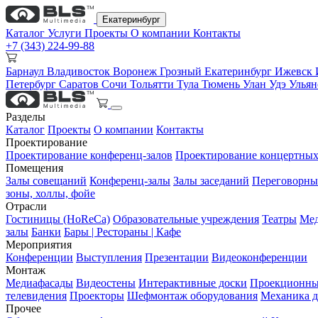
Екатеринбург
Каталог
Услуги
Проекты
О компании
Контакты
+7 (343) 224-99-88
Барнаул
Владивосток
Воронеж
Грозный
Екатеринбург
Ижевск
Петербург
Саратов
Сочи
Тольятти
Тула
Тюмень
Улан Удэ
Улья
Разделы
Каталог
Проекты
О компании
Контакты
Проектирование
Проектирование конференц-залов
Проектирование концертных
Помещения
Залы совещаний
Конференц-залы
Залы заседаний
Переговорны
зоны, холлы, фойе
Отрасли
Гостиницы (HoReCa)
Образовательные учреждения
Театры
Мед
залы
Банки
Бары | Рестораны | Кафе
Мероприятия
Конференции
Выступления
Презентации
Видеоконференции
Монтаж
Медиафасады
Видеостены
Интерактивные доски
Проекционны
телевидения
Проекторы
Шефмонтаж оборудования
Механика д
Прочее