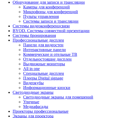
Оборудование для записи и трансляции
Камеры для конференций
Микрофоны для конференций
Пульты управления
Системы записи и трансляции
Системы видеоконференцсвязи
BYOD. Системы совместной презентации
Системы бронирования
Профессиональные дисплеи
Панели для видеостен
Интерактивные панели
Коммерческие и отельные ТВ
Отдельностоящие дисплеи
Выдвижные мониторы
All in one
Специальные дисплеи
Плееры Digital signage
Видеокубы
Информационные киоски
Светодиодные экраны
Светодиодные экраны для помещений
Уличные
Медиафасады
Проекторы профессиональные
Экраны для проектора