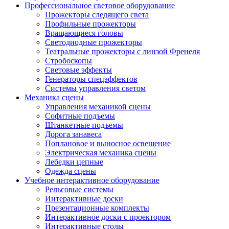
Профессиональное световое оборудование
Прожекторы следящего света
Профильные прожекторы
Вращающиеся головы
Светодиодные прожекторы
Театральные прожекторы с линзой Френеля
Стробоскопы
Световые эффекты
Генераторы спецэффектов
Системы управления светом
Механика сцены
Управления механикой сцены
Софитные подъемы
Штанкетные подъемы
Дорога занавеса
Поплановое и выносное освещение
Электрическая механика сцены
Лебедки цепные
Одежда сцены
Учебное интерактивное оборудование
Рельсовые системы
Интерактивные доски
Презентационные комплекты
Интерактивное доски с проектором
Интерактивные столы