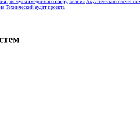
ия для мультимедийного оборудования
Акустический расчет п
иа
Технический аудит проекта
стем