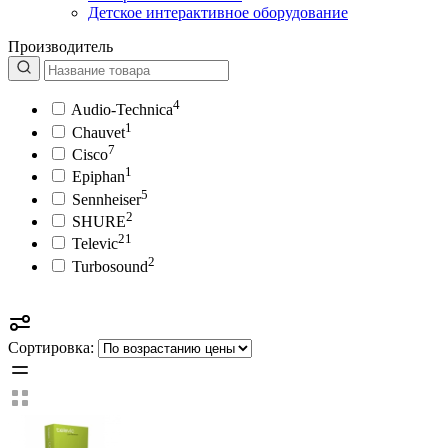
Детское интерактивное оборудование
Производитель
4
Audio-Technica
1
Chauvet
7
Cisco
1
Epiphan
5
Sennheiser
2
SHURE
21
Televic
2
Turbosound
Сортировка: