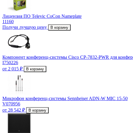
Лицензия ПО Televic CoCon Nameplate
11160
Получи лучшую цену
В корзину
Компонент конференц-системы Cisco CP-7832-PWR для конфер
I750226
от 2 015 ₽
В корзину
Микрофон конференц-системы Sennheiser ADN-W MIC 15-50
V070956
от 28 542 ₽
В корзину