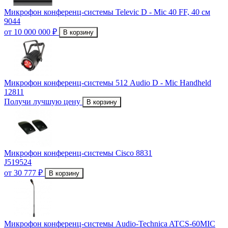
Микрофон конференц-системы Televic D - Mic 40 FF, 40 см
9044
от 10 000 000 ₽
В корзину
Микрофон конференц-системы 512 Audio D - Mic Handheld
12811
Получи лучшую цену
В корзину
Микрофон конференц-системы Cisco 8831
J519524
от 30 777 ₽
В корзину
Микрофон конференц-системы Audio-Technica ATCS-60MIC