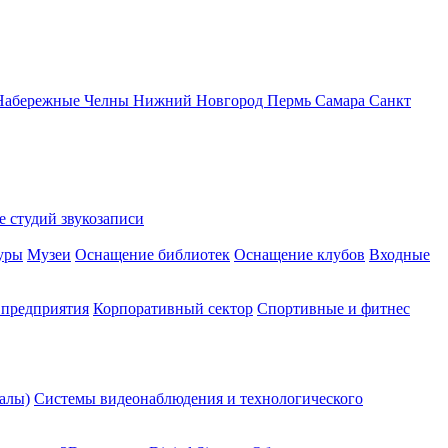
Набережные Челны
Нижний Новгород
Пермь
Самара
Санкт
 студий звукозаписи
уры
Музеи
Оснащение библиотек
Оснащение клубов
Входные
предприятия
Корпоративный сектор
Спортивные и фитнес
алы)
Системы видеонаблюдения и технологического