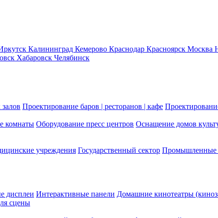
Иркутск
Калининград
Кемерово
Краснодар
Красноярск
Москва
новск
Хабаровск
Челябинск
 залов
Проектирование баров | ресторанов | кафе
Проектирование
е комнаты
Оборудование пресс центров
Оснащение домов культ
ицинские учреждения
Государственный сектор
Промышленные 
е дисплеи
Интерактивные панели
Домашние кинотеатры (киноз
ля сцены