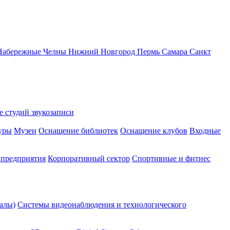
Набережные Челны
Нижний Новгород
Пермь
Самара
Санкт
 студий звукозаписи
уры
Музеи
Оснащение библиотек
Оснащение клубов
Входные
предприятия
Корпоративный сектор
Спортивные и фитнес
алы)
Системы видеонаблюдения и технологического