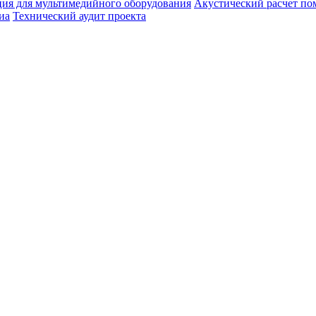
ия для мультимедийного оборудования
Акустический расчет п
иа
Технический аудит проекта