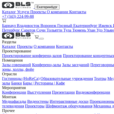
Екатеринбург
Каталог
Услуги
Проекты
О компании
Контакты
+7 (343) 224-99-88
Барнаул
Владивосток
Воронеж
Грозный
Екатеринбург
Ижевск
Петербург
Саратов
Сочи
Тольятти
Тула
Тюмень
Улан Удэ
Улья
Разделы
Каталог
Проекты
О компании
Контакты
Проектирование
Проектирование конференц-залов
Проектирование концертных
Помещения
Залы совещаний
Конференц-залы
Залы заседаний
Переговорны
зоны, холлы, фойе
Отрасли
Гостиницы (HoReCa)
Образовательные учреждения
Театры
Мед
залы
Банки
Бары | Рестораны | Кафе
Мероприятия
Конференции
Выступления
Презентации
Видеоконференции
Монтаж
Медиафасады
Видеостены
Интерактивные доски
Проекционны
телевидения
Проекторы
Шефмонтаж оборудования
Механика д
Прочее