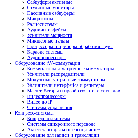
Сабвуферы активные
Студийные мониторы
Пассивные сабвуферы
Микрофоны
Радиосистемы
Аудиоинтерфейсы
Усилители мощности
Микшерные пульты
Процессоры и приборы обработки звука
Караоке системы
Аудиопроцессоры
Оборудование AV-коммутации
Коммутаторы и матричные коммутаторы
Усилители-распределители
Модульные матричные коммутаторы
Удлинители интерфейса и репитеры
Масштабаторы и преобразователи сигналов
Видеопроцессоры
Видео по IP
Системы управления
Конгресс-системы
Конференц-системы
Системы синхронного перевода
Аксессуары для конференц-систем
Оборудование для записи и трансляции