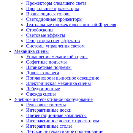
Прожекторы следящего света
Профильные прожекторы
Вращающиеся головы
Светодиодные прожекторы
Театральные прожекторы с линзой Френеля
Стробоскопы
Световые эффекты
Генераторы спецэффектов
Системы управления светом
Механика сцены
Управления механикой сцены
Софитные подъемы
Штанкетные подъемы
Дорога занавеса
Поплановое и выносное освещение
Электрическая механика сцены
Лебедки цепные
Одежда сцены
Учебное интерактивное оборудование
Рельсовые системы
Интерактивные доски
Презентационные комплекты
Интерактивное доски с проектором
Интерактивные столы
Детское интерактивное оборудование