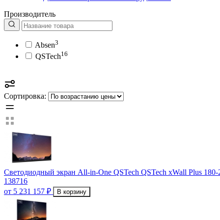
Производитель
3
Absen
16
QSTech
Сортировка:
Светодиодный экран All-in-One QSTech QSTech xWall Plus 180-
138716
от 5 231 157 ₽
В корзину