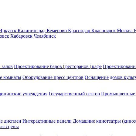
Иркутск
Калининград
Кемерово
Краснодар
Красноярск
Москва
новск
Хабаровск
Челябинск
 залов
Проектирование баров | ресторанов | кафе
Проектирование
е комнаты
Оборудование пресс центров
Оснащение домов культ
ицинские учреждения
Государственный сектор
Промышленные 
е дисплеи
Интерактивные панели
Домашние кинотеатры (киноз
ля сцены