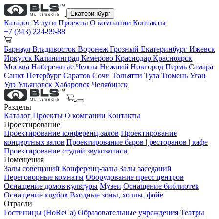
Екатеринбург
Каталог
Услуги
Проекты
О компании
Контакты
+7 (343) 224-99-88
Барнаул
Владивосток
Воронеж
Грозный
Екатеринбург
Ижевск
Иркутск
Калининград
Кемерово
Краснодар
Красноярск
Москва
Набережные Челны
Нижний Новгород
Пермь
Самара
Санкт Петербург
Саратов
Сочи
Тольятти
Тула
Тюмень
Улан
Удэ
Ульяновск
Хабаровск
Челябинск
Разделы
Каталог
Проекты
О компании
Контакты
Проектирование
Проектирование конференц-залов
Проектирование
концертных залов
Проектирование баров | ресторанов | кафе
Проектирование студий звукозаписи
Помещения
Залы совещаний
Конференц-залы
Залы заседаний
Переговорные комнаты
Оборудование пресс центров
Оснащение домов культуры
Музеи
Оснащение библиотек
Оснащение клубов
Входные зоны, холлы, фойе
Отрасли
Гостиницы (HoReCa)
Образовательные учреждения
Театры