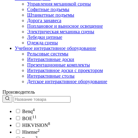
Управления механикой сцены
Софитные подъемы
Штанкетные подъемы
Дорога занавеса
Поплановое и выносное освещение
Электрическая механика сцены
Лебедки цепные
Одежда сцены
Учебное интерактивное оборудование
Рельсовые системы
Интерактивные доски
Презентационные комплекты
Интерактивное доски с проектором
Интерактивные столы
Детское интерактивное оборудование
Производитель
4
Benq
11
BOE
8
HIKVISION
2
Hisense
3