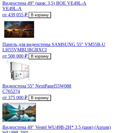
Видеостена 49" (шов: 3,5) BOE VE49L-A
VE49L-A
от 439 055 ₽
В корзину
Панель для видеостены SAMSUNG 55" VM55B-U
LH55VMBUBGBXCI
от 500 000 ₽
В корзину
Видеостена 55" NextPanel55W088
C765274
от 375 000 ₽
В корзину
Видеостена 49" Vestel WU49B-2H* 3,5 (шов) (Архив)
WU49B-2H*