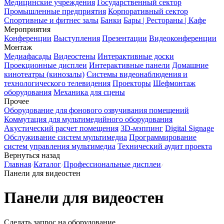
Медицинские учреждения
Государственный сектор
Промышленные предприятия
Корпоративный сектор
Спортивные и фитнес залы
Банки
Бары | Рестораны | Кафе
Мероприятия
Конференции
Выступления
Презентации
Видеоконференции
Монтаж
Медиафасады
Видеостены
Интерактивные доски
Проекционные дисплеи
Интерактивные панели
Домашние
кинотеатры (кинозалы)
Системы видеонаблюдения и
технологического телевидения
Проекторы
Шефмонтаж
оборудования
Механика для сцены
Прочее
Оборудование для фонового озвучивания помещений
Коммутация для мультимедийного оборудования
Акустический расчет помещения
3D-мэппинг
Digital Signage
Обслуживание систем мультимедиа
Программирование
систем управления мультимедиа
Технический аудит проекта
Вернуться назад
Главная
Каталог
Профессиональные дисплеи
Панели для видеостен
Панели для видеостен
Сделать запрос на оборудование