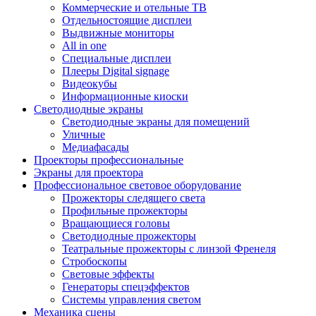
Коммерческие и отельные ТВ
Отдельностоящие дисплеи
Выдвижные мониторы
All in one
Специальные дисплеи
Плееры Digital signage
Видеокубы
Информационные киоски
Светодиодные экраны
Светодиодные экраны для помещений
Уличные
Медиафасады
Проекторы профессиональные
Экраны для проектора
Профессиональное световое оборудование
Прожекторы следящего света
Профильные прожекторы
Вращающиеся головы
Светодиодные прожекторы
Театральные прожекторы с линзой Френеля
Стробоскопы
Световые эффекты
Генераторы спецэффектов
Системы управления светом
Механика сцены