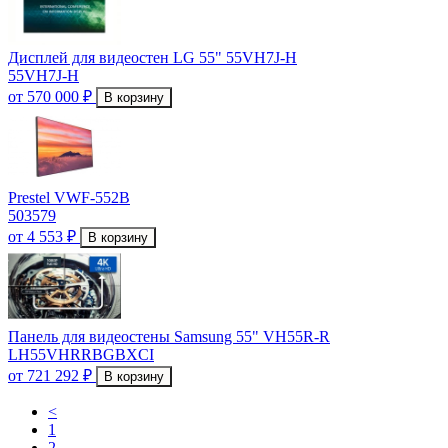
Дисплей для видеостен LG 55" 55VH7J-H
55VH7J-H
от 570 000 ₽
В корзину
Prestel VWF-552B
503579
от 4 553 ₽
В корзину
Панель для видеостены Samsung 55" VH55R-R
LH55VHRRBGBXCI
от 721 292 ₽
В корзину
<
1
2