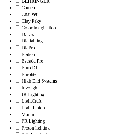
BEHRINGER
Cameo
Chauvet
Clay Paky
Color Imagination
D.T.S.
Dialighting
DiaPro
Elation
Estrada Pro
Euro DJ
Eurolite
High End Systems
Involight
JB-Lighting
LightCraft
Light Union
Martin
PR Lighting
Proton lighting