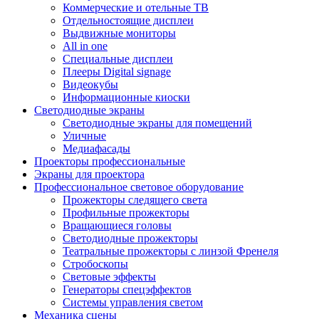
Коммерческие и отельные ТВ
Отдельностоящие дисплеи
Выдвижные мониторы
All in one
Специальные дисплеи
Плееры Digital signage
Видеокубы
Информационные киоски
Светодиодные экраны
Светодиодные экраны для помещений
Уличные
Медиафасады
Проекторы профессиональные
Экраны для проектора
Профессиональное световое оборудование
Прожекторы следящего света
Профильные прожекторы
Вращающиеся головы
Светодиодные прожекторы
Театральные прожекторы с линзой Френеля
Стробоскопы
Световые эффекты
Генераторы спецэффектов
Системы управления светом
Механика сцены