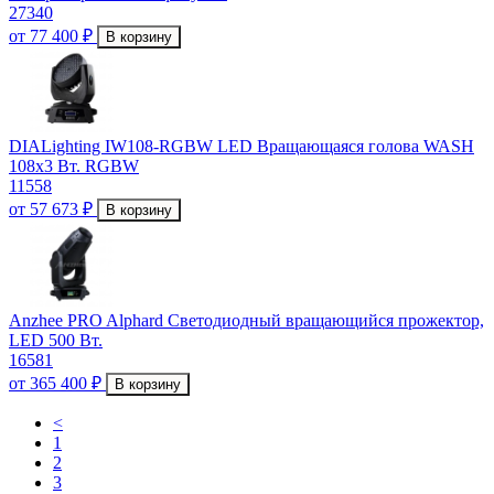
27340
от 77 400 ₽
В корзину
DIALighting IW108-RGBW LED Вращающаяся голова WASH
108х3 Вт. RGBW
11558
от 57 673 ₽
В корзину
Anzhee PRO Alphard Cветодиодный вращающийся прожектор,
LED 500 Вт.
16581
от 365 400 ₽
В корзину
<
1
2
3