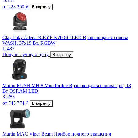
20152
от 228 250 ₽
В корзину
Clay Paky A.leda B-EYE K20 CC LED Вращающаяся голова
WASH. 37x15 Вт. RGBW
11487
Получи лучшую цену
В корзину
Martin RUSH MH 8 Mini Profile Вращающаяся голова spot, 18
Вт OSRAM LED
31283
от 745 774 ₽
В корзину
Martin MAC Viper Beam Прибор полного вращения