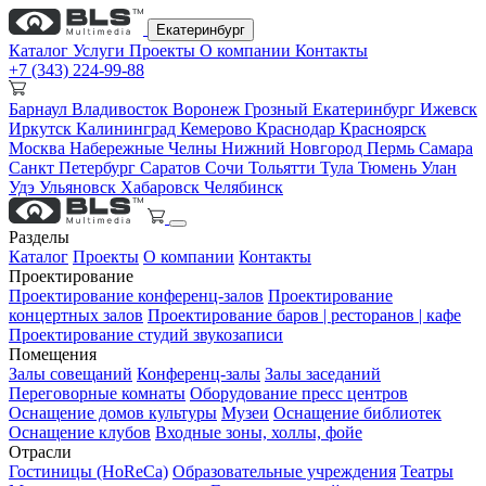
Екатеринбург
Каталог
Услуги
Проекты
О компании
Контакты
+7 (343) 224-99-88
Барнаул
Владивосток
Воронеж
Грозный
Екатеринбург
Ижевск
Иркутск
Калининград
Кемерово
Краснодар
Красноярск
Москва
Набережные Челны
Нижний Новгород
Пермь
Самара
Санкт Петербург
Саратов
Сочи
Тольятти
Тула
Тюмень
Улан
Удэ
Ульяновск
Хабаровск
Челябинск
Разделы
Каталог
Проекты
О компании
Контакты
Проектирование
Проектирование конференц-залов
Проектирование
концертных залов
Проектирование баров | ресторанов | кафе
Проектирование студий звукозаписи
Помещения
Залы совещаний
Конференц-залы
Залы заседаний
Переговорные комнаты
Оборудование пресс центров
Оснащение домов культуры
Музеи
Оснащение библиотек
Оснащение клубов
Входные зоны, холлы, фойе
Отрасли
Гостиницы (HoReCa)
Образовательные учреждения
Театры