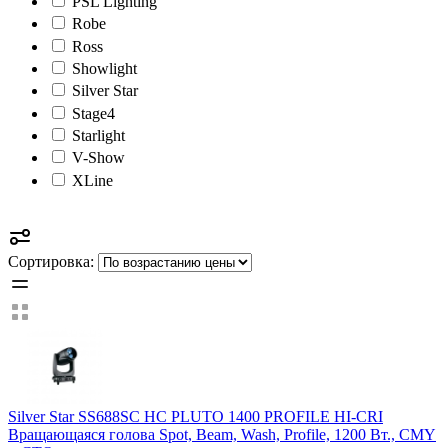
PSL Lighting
Robe
Ross
Showlight
Silver Star
Stage4
Starlight
V-Show
XLine
Сортировка:
Silver Star SS688SC HC PLUTO 1400 PROFILE HI-CRI
Вращающаяся голова Spot, Beam, Wash, Profile, 1200 Вт., CMY