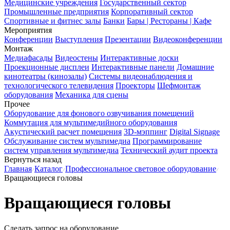
Медицинские учреждения
Государственный сектор
Промышленные предприятия
Корпоративный сектор
Спортивные и фитнес залы
Банки
Бары | Рестораны | Кафе
Мероприятия
Конференции
Выступления
Презентации
Видеоконференции
Монтаж
Медиафасады
Видеостены
Интерактивные доски
Проекционные дисплеи
Интерактивные панели
Домашние
кинотеатры (кинозалы)
Системы видеонаблюдения и
технологического телевидения
Проекторы
Шефмонтаж
оборудования
Механика для сцены
Прочее
Оборудование для фонового озвучивания помещений
Коммутация для мультимедийного оборудования
Акустический расчет помещения
3D-мэппинг
Digital Signage
Обслуживание систем мультимедиа
Программирование
систем управления мультимедиа
Технический аудит проекта
Вернуться назад
Главная
Каталог
Профессиональное световое оборудование
Вращающиеся головы
Вращающиеся головы
Сделать запрос на оборудование