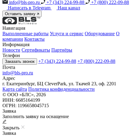
info@bls-pro.ru
+7 (343) 224-99-88
+7 (800) 222-09-88
Написать в Telegram
Наш канал
Оставить заявку
Навигация
Выполненные работы
Услуги и сервис
Оборудование
О
компании
Контакты
Информация
Новости
Сертификаты
Партнёры
Телефон
+7 (343) 224-99-88
+7 (800) 222-09-88
Заказать звонок
Почта
info@bls-pro.ru
Адрес
г. Екатеринбург, БЦ CleverPark, ул. Ткачей 23, оф. 2201
Карта сайта
Политика конфиденциальности
© ООО «БЛС», 2026
ИНН: 6685164199
ОГРН: 1196658045715
Заявка
Заполнить заявку на оснащение
Закрыть
Заявка