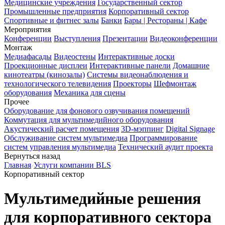
Медицинские учреждения
Государственный сектор
Промышленные предприятия
Корпоративный сектор
Спортивные и фитнес залы
Банки
Бары | Рестораны | Кафе
Мероприятия
Конференции
Выступления
Презентации
Видеоконференции
Монтаж
Медиафасады
Видеостены
Интерактивные доски
Проекционные дисплеи
Интерактивные панели
Домашние
кинотеатры (кинозалы)
Системы видеонаблюдения и
технологического телевидения
Проекторы
Шефмонтаж
оборудования
Механика для сцены
Прочее
Оборудование для фонового озвучивания помещений
Коммутация для мультимедийного оборудования
Акустический расчет помещения
3D-мэппинг
Digital Signage
Обслуживание систем мультимедиа
Программирование
систем управления мультимедиа
Технический аудит проекта
Вернуться назад
Главная
Услуги компании BLS
Корпоративный сектор
Мультимедийные решения
для корпоративного сектора