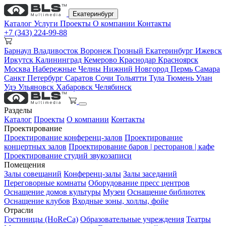
Екатеринбург
Каталог
Услуги
Проекты
О компании
Контакты
+7 (343) 224-99-88
Барнаул
Владивосток
Воронеж
Грозный
Екатеринбург
Ижевск
Иркутск
Калининград
Кемерово
Краснодар
Красноярск
Москва
Набережные Челны
Нижний Новгород
Пермь
Самара
Санкт Петербург
Саратов
Сочи
Тольятти
Тула
Тюмень
Улан
Удэ
Ульяновск
Хабаровск
Челябинск
Разделы
Каталог
Проекты
О компании
Контакты
Проектирование
Проектирование конференц-залов
Проектирование
концертных залов
Проектирование баров | ресторанов | кафе
Проектирование студий звукозаписи
Помещения
Залы совещаний
Конференц-залы
Залы заседаний
Переговорные комнаты
Оборудование пресс центров
Оснащение домов культуры
Музеи
Оснащение библиотек
Оснащение клубов
Входные зоны, холлы, фойе
Отрасли
Гостиницы (HoReCa)
Образовательные учреждения
Театры