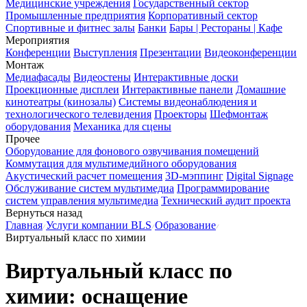
Медицинские учреждения
Государственный сектор
Промышленные предприятия
Корпоративный сектор
Спортивные и фитнес залы
Банки
Бары | Рестораны | Кафе
Мероприятия
Конференции
Выступления
Презентации
Видеоконференции
Монтаж
Медиафасады
Видеостены
Интерактивные доски
Проекционные дисплеи
Интерактивные панели
Домашние
кинотеатры (кинозалы)
Системы видеонаблюдения и
технологического телевидения
Проекторы
Шефмонтаж
оборудования
Механика для сцены
Прочее
Оборудование для фонового озвучивания помещений
Коммутация для мультимедийного оборудования
Акустический расчет помещения
3D-мэппинг
Digital Signage
Обслуживание систем мультимедиа
Программирование
систем управления мультимедиа
Технический аудит проекта
Вернуться назад
Главная
Услуги компании BLS
Образование
Виртуальный класс по химии
Виртуальный класс по
химии: оснащение