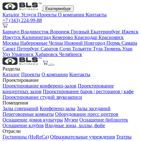
Екатеринбург
Каталог
Услуги
Проекты
О компании
Контакты
+7 (343) 224-99-88
Барнаул
Владивосток
Воронеж
Грозный
Екатеринбург
Ижевск
Иркутск
Калининград
Кемерово
Краснодар
Красноярск
Москва
Набережные Челны
Нижний Новгород
Пермь
Самара
Санкт Петербург
Саратов
Сочи
Тольятти
Тула
Тюмень
Улан
Удэ
Ульяновск
Хабаровск
Челябинск
Разделы
Каталог
Проекты
О компании
Контакты
Проектирование
Проектирование конференц-залов
Проектирование
концертных залов
Проектирование баров | ресторанов | кафе
Проектирование студий звукозаписи
Помещения
Залы совещаний
Конференц-залы
Залы заседаний
Переговорные комнаты
Оборудование пресс центров
Оснащение домов культуры
Музеи
Оснащение библиотек
Оснащение клубов
Входные зоны, холлы, фойе
Отрасли
Гостиницы (HoReCa)
Образовательные учреждения
Театры