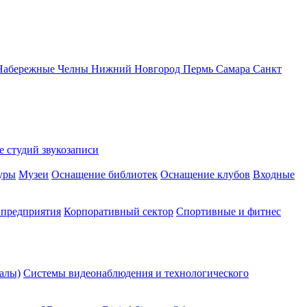
Набережные Челны
Нижний Новгород
Пермь
Самара
Санкт
 студий звукозаписи
уры
Музеи
Оснащение библиотек
Оснащение клубов
Входные
предприятия
Корпоративный сектор
Спортивные и фитнес
алы)
Системы видеонаблюдения и технологического