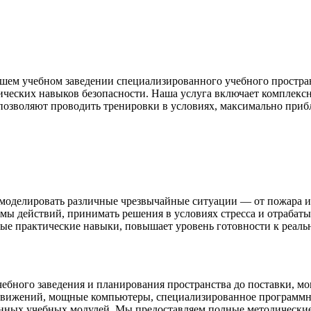
шем учебном заведении специализированного учебного простран
ических навыков безопасности. Наша услуга включает комплек
зволяют проводить тренировки в условиях, максимально прибли
 моделировать различные чрезвычайные ситуации — от пожара 
тмы действий, принимать решения в условиях стресса и отрабат
е практические навыки, повышает уровень готовности к реальн
ебного заведения и планирования пространства до поставки, мо
ижений, мощные компьютеры, специализированное программное
енных учебных модулей. Мы предоставляем полные методически