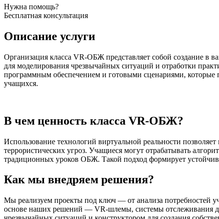
Нужна помощь?
Бесплатная консультация
Описание услуги
Организация класса VR-ОБЖ представляет собой создание в ва
для моделирования чрезвычайных ситуаций и отработки практ
программным обеспечением и готовыми сценариями, которые по
учащихся.
В чем ценность класса VR-ОБЖ?
Использование технологий виртуальной реальности позволяет
террористических угроз. Учащиеся могут отрабатывать алгори
традиционных уроков ОБЖ. Такой подход формирует устойчивы
Как мы внедряем решения?
Мы реализуем проекты под ключ — от анализа потребностей уч
основе наших решений — VR-шлемы, системы отслеживания дв
чрезвычайных ситуаций и конструктором для создания собств