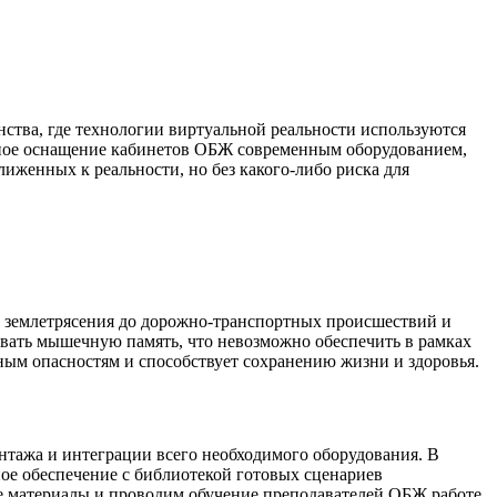
ства, где технологии виртуальной реальности используются
сное оснащение кабинетов ОБЖ современным оборудованием,
женных к реальности, но без какого-либо риска для
и землетрясения до дорожно-транспортных происшествий и
ывать мышечную память, что невозможно обеспечить в рамках
ым опасностям и способствует сохранению жизни и здоровья.
нтажа и интеграции всего необходимого оборудования. В
 обеспечение с библиотекой готовых сценариев
е материалы и проводим обучение преподавателей ОБЖ работе