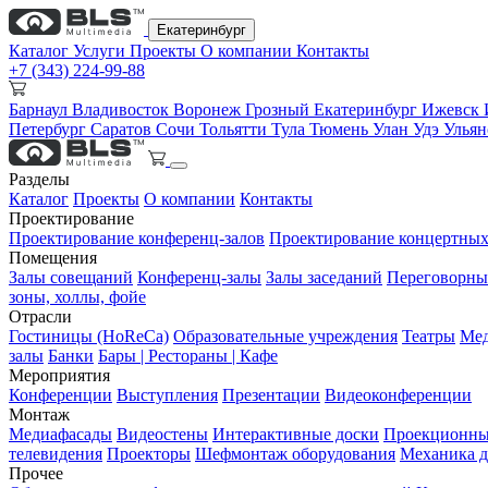
Екатеринбург
Каталог
Услуги
Проекты
О компании
Контакты
+7 (343) 224-99-88
Барнаул
Владивосток
Воронеж
Грозный
Екатеринбург
Ижевск
Петербург
Саратов
Сочи
Тольятти
Тула
Тюмень
Улан Удэ
Улья
Разделы
Каталог
Проекты
О компании
Контакты
Проектирование
Проектирование конференц-залов
Проектирование концертных
Помещения
Залы совещаний
Конференц-залы
Залы заседаний
Переговорны
зоны, холлы, фойе
Отрасли
Гостиницы (HoReCa)
Образовательные учреждения
Театры
Мед
залы
Банки
Бары | Рестораны | Кафе
Мероприятия
Конференции
Выступления
Презентации
Видеоконференции
Монтаж
Медиафасады
Видеостены
Интерактивные доски
Проекционны
телевидения
Проекторы
Шефмонтаж оборудования
Механика д
Прочее