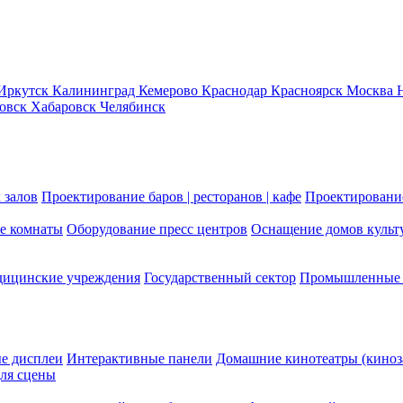
Иркутск
Калининград
Кемерово
Краснодар
Красноярск
Москва
новск
Хабаровск
Челябинск
 залов
Проектирование баров | ресторанов | кафе
Проектирование
е комнаты
Оборудование пресс центров
Оснащение домов культ
ицинские учреждения
Государственный сектор
Промышленные 
е дисплеи
Интерактивные панели
Домашние кинотеатры (киноз
ля сцены