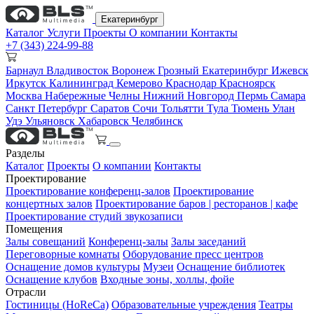
Екатеринбург
Каталог
Услуги
Проекты
О компании
Контакты
+7 (343) 224-99-88
Барнаул
Владивосток
Воронеж
Грозный
Екатеринбург
Ижевск
Иркутск
Калининград
Кемерово
Краснодар
Красноярск
Москва
Набережные Челны
Нижний Новгород
Пермь
Самара
Санкт Петербург
Саратов
Сочи
Тольятти
Тула
Тюмень
Улан
Удэ
Ульяновск
Хабаровск
Челябинск
Разделы
Каталог
Проекты
О компании
Контакты
Проектирование
Проектирование конференц-залов
Проектирование
концертных залов
Проектирование баров | ресторанов | кафе
Проектирование студий звукозаписи
Помещения
Залы совещаний
Конференц-залы
Залы заседаний
Переговорные комнаты
Оборудование пресс центров
Оснащение домов культуры
Музеи
Оснащение библиотек
Оснащение клубов
Входные зоны, холлы, фойе
Отрасли
Гостиницы (HoReCa)
Образовательные учреждения
Театры