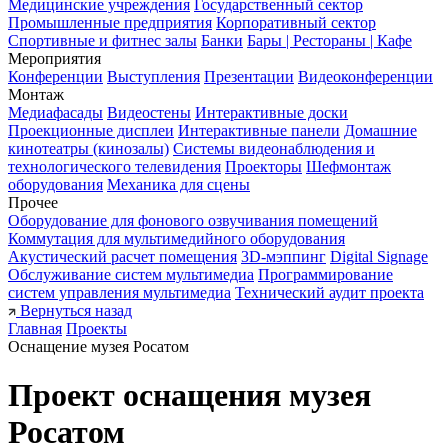
Медицинские учреждения
Государственный сектор
Промышленные предприятия
Корпоративный сектор
Спортивные и фитнес залы
Банки
Бары | Рестораны | Кафе
Мероприятия
Конференции
Выступления
Презентации
Видеоконференции
Монтаж
Медиафасады
Видеостены
Интерактивные доски
Проекционные дисплеи
Интерактивные панели
Домашние
кинотеатры (кинозалы)
Системы видеонаблюдения и
технологического телевидения
Проекторы
Шефмонтаж
оборудования
Механика для сцены
Прочее
Оборудование для фонового озвучивания помещений
Коммутация для мультимедийного оборудования
Акустический расчет помещения
3D-мэппинг
Digital Signage
Обслуживание систем мультимедиа
Программирование
систем управления мультимедиа
Технический аудит проекта
Вернуться назад
Главная
Проекты
Оснащение музея Росатом
Проект оснащения музея
Росатом