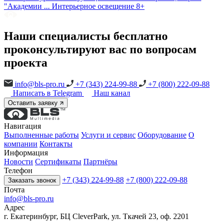
"Академии ...
Интерьерное освещение
8+
Наши специалисты бесплатно
проконсультируют вас по вопросам
проекта
info@bls-pro.ru
+7 (343) 224-99-88
+7 (800) 222-09-88
Написать в Telegram
Наш канал
Оставить заявку
Навигация
Выполненные работы
Услуги и сервис
Оборудование
О
компании
Контакты
Информация
Новости
Сертификаты
Партнёры
Телефон
+7 (343) 224-99-88
+7 (800) 222-09-88
Заказать звонок
Почта
info@bls-pro.ru
Адрес
г. Екатеринбург, БЦ CleverPark, ул. Ткачей 23, оф. 2201