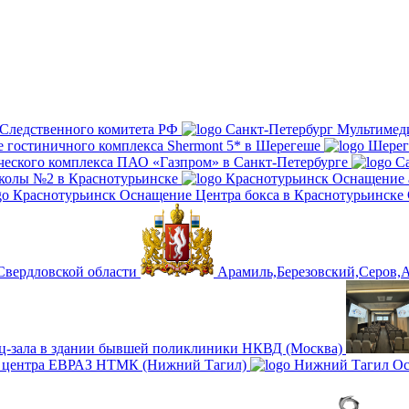
Санкт-Петербург
Мультимеди
Шере
С
Краснотурьинск
Оснащение а
Краснотурьинск
Оснащение Центра бокса в Краснотурьинске
Арамиль,Березовский,Серов,
Нижний Тагил
Ос