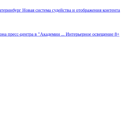
атеринбург
Новая система судейства и отображения контента
на пресс-центра в "Академии ...
Интерьерное освещение
8+