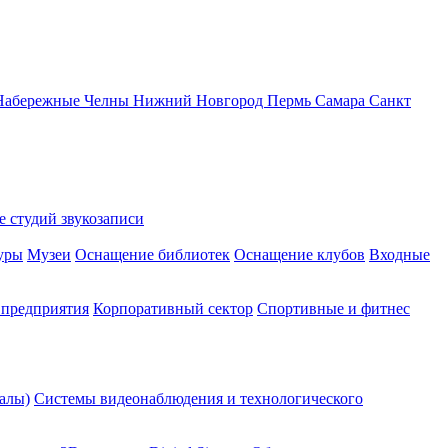
Набережные Челны
Нижний Новгород
Пермь
Самара
Санкт
 студий звукозаписи
уры
Музеи
Оснащение библиотек
Оснащение клубов
Входные
предприятия
Корпоративный сектор
Спортивные и фитнес
алы)
Системы видеонаблюдения и технологического