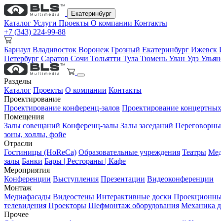
Екатеринбург
Каталог
Услуги
Проекты
О компании
Контакты
+7 (343) 224-99-88
Барнаул
Владивосток
Воронеж
Грозный
Екатеринбург
Ижевск
Петербург
Саратов
Сочи
Тольятти
Тула
Тюмень
Улан Удэ
Улья
Разделы
Каталог
Проекты
О компании
Контакты
Проектирование
Проектирование конференц-залов
Проектирование концертных
Помещения
Залы совещаний
Конференц-залы
Залы заседаний
Переговорны
зоны, холлы, фойе
Отрасли
Гостиницы (HoReCa)
Образовательные учреждения
Театры
Мед
залы
Банки
Бары | Рестораны | Кафе
Мероприятия
Конференции
Выступления
Презентации
Видеоконференции
Монтаж
Медиафасады
Видеостены
Интерактивные доски
Проекционны
телевидения
Проекторы
Шефмонтаж оборудования
Механика д
Прочее