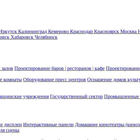
Иркутск
Калининград
Кемерово
Краснодар
Красноярск
Москва
новск
Хабаровск
Челябинск
 залов
Проектирование баров | ресторанов | кафе
Проектирование
е комнаты
Оборудование пресс центров
Оснащение домов культ
ицинские учреждения
Государственный сектор
Промышленные 
е дисплеи
Интерактивные панели
Домашние кинотеатры (киноз
ля сцены