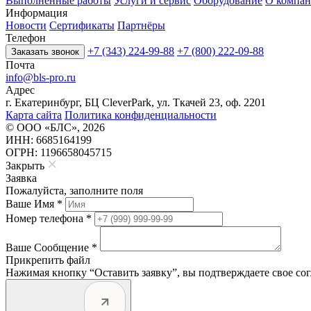
Выполненные работы
Услуги и сервис
Оборудование
О компа
Информация
Новости
Сертификаты
Партнёры
Телефон
+7 (343) 224-99-88
+7 (800) 222-09-88
Заказать звонок
Почта
info@bls-pro.ru
Адрес
г. Екатеринбург, БЦ CleverPark, ул. Ткачей 23, оф. 2201
Карта сайта
Политика конфиденциальности
© ООО «БЛС», 2026
ИНН: 6685164199
ОГРН: 1196658045715
Закрыть
Заявка
Пожалуйста, заполните поля
Ваше Имя *
Номер телефона *
Ваше Сообщение *
Прикрепить файл
Нажимая кнопку “Оставить заявку”, вы подтверждаете свое со