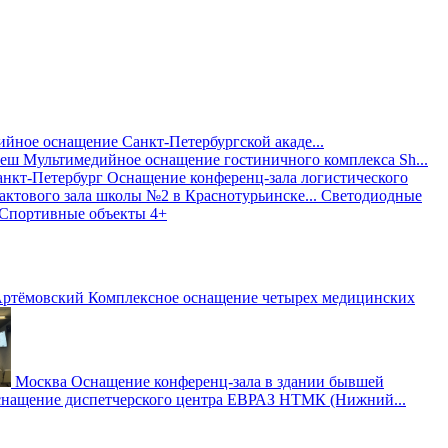
йное оснащение Санкт-Петербургской акаде...
геш
Мультимедийное оснащение гостиничного комплекса Sh...
анкт-Петербург
Оснащение конференц-зала логистического
ктового зала школы №2 в Краснотурьинске...
Светодиодные
Спортивные объекты
4+
Артёмовский
Комплексное оснащение четырех медицинских
Москва
Оснащение конференц-зала в здании бывшей
нащение диспетчерского центра ЕВРАЗ НТМК (Нижний...