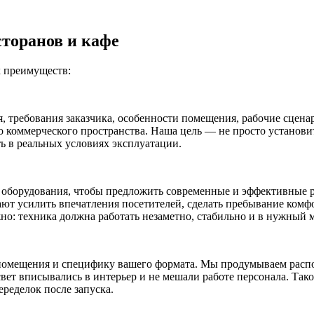
торанов и кафе
 преимуществ:
, требования заказчика, особенности помещения, рабочие сцена
го коммерческого пространства. Наша цель — не просто установи
ть в реальных условиях эксплуатации.
о оборудования, чтобы предложить современные и эффективные р
т усилить впечатления посетителей, сделать пребывание комфо
ажно: техника должна работать незаметно, стабильно и в нужный
омещения и специфику вашего формата. Мы продумываем распол
вет вписывались в интерьер и не мешали работе персонала. Тако
еределок после запуска.