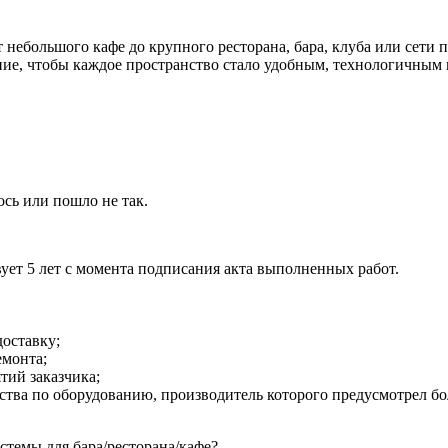
 небольшого кафе до крупного ресторана, бара,
клуба
или сети 
вание, чтобы каждое пространство стало удобным, технологичны
сь или пошло не так.
ует 5 лет с момента подписания акта выполненных работ.
доставку;
емонта;
ий заказчика;
ства по оборудованию, производитель которого предусмотрел бо
темы для бара/ресторана/кафе?