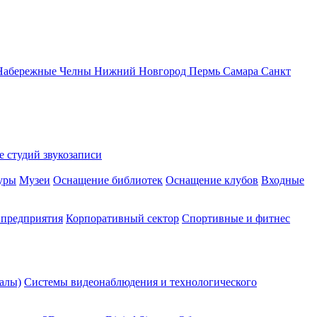
Набережные Челны
Нижний Новгород
Пермь
Самара
Санкт
 студий звукозаписи
уры
Музеи
Оснащение библиотек
Оснащение клубов
Входные
предприятия
Корпоративный сектор
Спортивные и фитнес
алы)
Системы видеонаблюдения и технологического