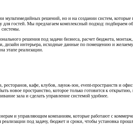
 мультимедийных решений, но и на создании систем, которые п
 для гостей. Мы предлагаем комплексный подход: подбираем об
 системы.
онального решения под задачи бизнеса, расчет бюджета, монта
ки, дизайн интерьера, исходные данные по помещению и желаему
на этапе реализации.
есторанов, кафе, клубов, лаунж-зон, event-пространств и офисо
ть новое пространство, которое только готовится к открытию, 
вание зала и сделать управление системой удобнее.
йнерам и управляющим компаниям, которые работают с коммерч
реализации под задачу, бюджет и сроки, чтобы установка прошл