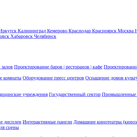
Иркутск
Калининград
Кемерово
Краснодар
Красноярск
Москва
новск
Хабаровск
Челябинск
 залов
Проектирование баров | ресторанов | кафе
Проектирование
е комнаты
Оборудование пресс центров
Оснащение домов культ
ицинские учреждения
Государственный сектор
Промышленные 
е дисплеи
Интерактивные панели
Домашние кинотеатры (киноз
ля сцены