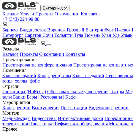
Екатеринбург
Каталог
Услуги
Проекты
О компании
Контакты
+7 (343) 224-99-88
Барнаул
Владивосток
Воронеж
Грозный
Екатеринбург
Ижевск
Петербург
Саратов
Сочи
Тольятти
Тула
Тюмень
Улан Удэ
Улья
Разделы
Каталог
Проекты
О компании
Контакты
Проектирование
Проектирование конференц-залов
Проектирование концертных
Помещения
Залы совещаний
Конференц-залы
Залы заседаний
Переговорны
зоны, холлы, фойе
Отрасли
Гостиницы (HoReCa)
Образовательные учреждения
Театры
Мед
залы
Банки
Бары | Рестораны | Кафе
Мероприятия
Конференции
Выступления
Презентации
Видеоконференции
Монтаж
Медиафасады
Видеостены
Интерактивные доски
Проекционны
телевидения
Проекторы
Шефмонтаж оборудования
Механика д
Прочее