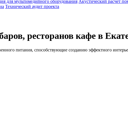
ия для мультимедийного оборудования
Акустический расчет п
иа
Технический аудит проекта
аров, ресторанов кафе в Екат
енного питания, способствующие созданию эффектного интерье