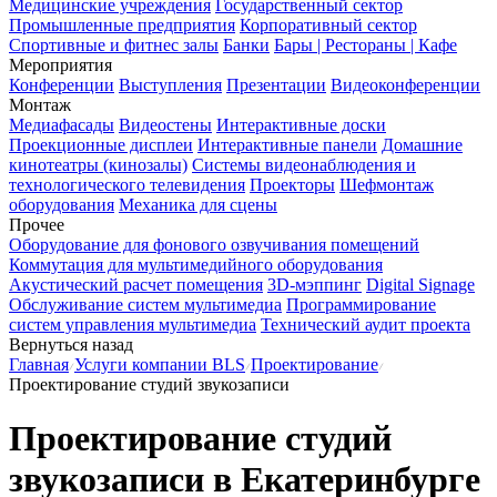
Медицинские учреждения
Государственный сектор
Промышленные предприятия
Корпоративный сектор
Спортивные и фитнес залы
Банки
Бары | Рестораны | Кафе
Мероприятия
Конференции
Выступления
Презентации
Видеоконференции
Монтаж
Медиафасады
Видеостены
Интерактивные доски
Проекционные дисплеи
Интерактивные панели
Домашние
кинотеатры (кинозалы)
Системы видеонаблюдения и
технологического телевидения
Проекторы
Шефмонтаж
оборудования
Механика для сцены
Прочее
Оборудование для фонового озвучивания помещений
Коммутация для мультимедийного оборудования
Акустический расчет помещения
3D-мэппинг
Digital Signage
Обслуживание систем мультимедиа
Программирование
систем управления мультимедиа
Технический аудит проекта
Вернуться назад
Главная
Услуги компании BLS
Проектирование
Проектирование студий звукозаписи
Проектирование студий
звукозаписи в Екатеринбурге