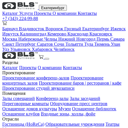
Екатеринбург
Каталог
Услуги
Проекты
О компании
Контакты
+7 (343) 224-99-88
Барнаул
Владивосток
Воронеж
Грозный
Екатеринбург
Ижевск
Иркутск
Калининград
Кемерово
Краснодар
Красноярск
Москва
Набережные Челны
Нижний Новгород
Пермь
Самара
Санкт Петербург
Саратов
Сочи
Тольятти
Тула
Тюмень
Улан
Удэ
Ульяновск
Хабаровск
Челябинск
Разделы
Каталог
Проекты
О компании
Контакты
Проектирование
Проектирование конференц-залов
Проектирование
концертных залов
Проектирование баров | ресторанов | кафе
Проектирование студий звукозаписи
Помещения
Залы совещаний
Конференц-залы
Залы заседаний
Переговорные комнаты
Оборудование пресс центров
Оснащение домов культуры
Музеи
Оснащение библиотек
Оснащение клубов
Входные зоны, холлы, фойе
Отрасли
Гостиницы (HoReCa)
Образовательные учреждения
Театры